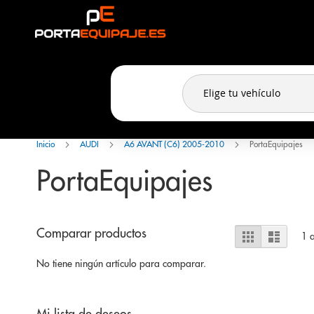
Panel de gestión de cookies
Ir
al
contenido
Inicio
AUDI
A6 AVANT (C6) 2005-2010
PortaEquipajes
PortaEquipajes
Ver
Comparar productos
Parrilla
Lista
1
a
como
No tiene ningún artículo para comparar.