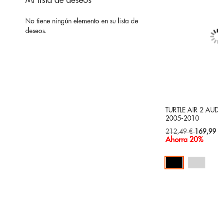
Mi lista de deseos
No tiene ningún elemento en su lista de
deseos.
TURTLE AIR 2 AU
2005-2010
Special
212,49 €
169,99
Price
Ahorra 20%
Añadir al carrito
AÑADIR
A
AÑADIR