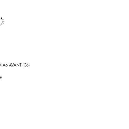
DI A6 AVANT (C6)
 €