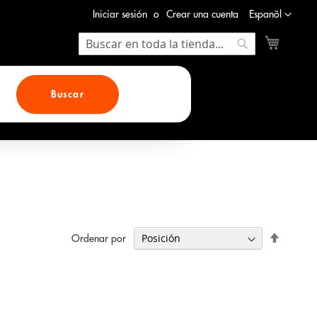
Lenguaje
Iniciar sesión
Crear una cuenta
Espanõl
Mi cesta
Search
Search
Buscar
Fijar
Ordenar por
Direcció
Descend