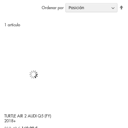
Fi
Ordenar por
Di
De
1
artículo
TURTLE AIR 2 AUDI Q5 (FY)
2018+