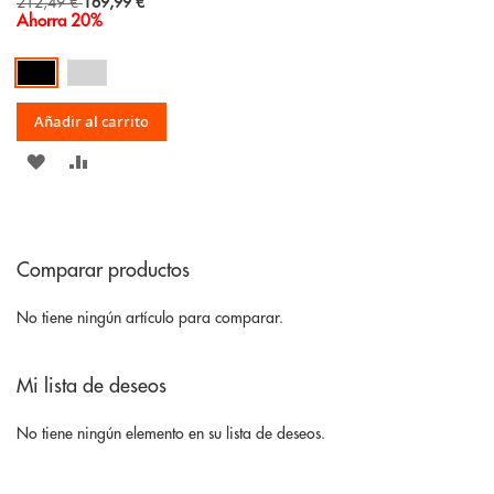
Special
212,49 €
169,99 €
Price
Ahorra 20%
Añadir al carrito
AÑADIR
AÑADIR
A
PARA
LA
COMPARAR
Comparar productos
LISTA
DE
No tiene ningún artículo para comparar.
DESEOS
Mi lista de deseos
No tiene ningún elemento en su lista de deseos.