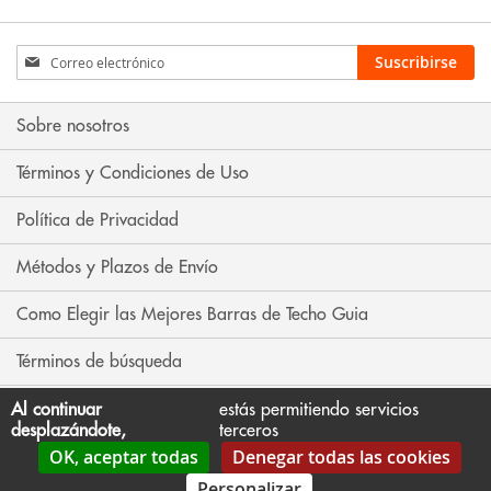
Inscríbase
Suscribirse
a
nuestro
boletín
Sobre nosotros
de
noticias:
Términos y Condiciones de Uso
Política de Privacidad
Métodos y Plazos de Envío
Como Elegir las Mejores Barras de Techo Guia
Términos de búsqueda
Búsqueda avanzada
Al continuar
estás permitiendo servicios
desplazándote,
terceros
OK, aceptar todas
Denegar todas las cookies
Contáctenos
Personalizar