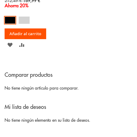
Special
212,49 €
169,99 €
Price
Ahorra 20%
Añadir al carrito
AÑADIR
AÑADIR
A
PARA
LA
COMPARAR
Comparar productos
LISTA
DE
No tiene ningún artículo para comparar.
DESEOS
Mi lista de deseos
No tiene ningún elemento en su lista de deseos.