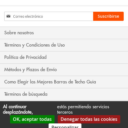
Inscríbase
Suscribirse
a
nuestro
boletín
Sobre nosotros
de
noticias:
Términos y Condiciones de Uso
Política de Privacidad
Métodos y Plazos de Envío
Como Elegir las Mejores Barras de Techo Guia
Términos de búsqueda
Búsqueda avanzada
Al continuar
estás permitiendo servicios
desplazándote,
terceros
OK, aceptar todas
Denegar todas las cookies
Contáctenos
Personalizar