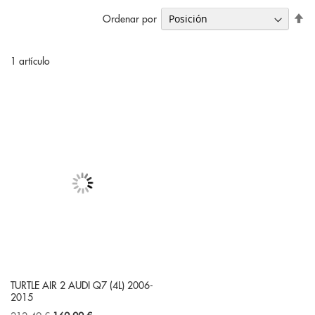
Fi
Ordenar por
Di
De
1
artículo
TURTLE AIR 2 AUDI Q7 (4L) 2006-
2015