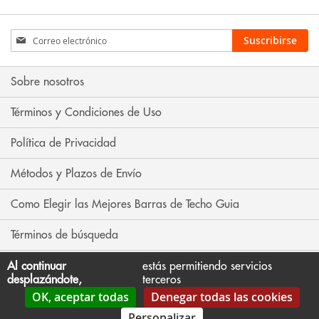
Inscríbase
Suscribirse
a
nuestro
boletín
Sobre nosotros
de
noticias:
Términos y Condiciones de Uso
Política de Privacidad
Métodos y Plazos de Envío
Como Elegir las Mejores Barras de Techo Guia
Términos de búsqueda
Búsqueda avanzada
Al continuar
estás permitiendo servicios
desplazándote,
terceros
OK, aceptar todas
Denegar todas las cookies
Contáctenos
Personalizar