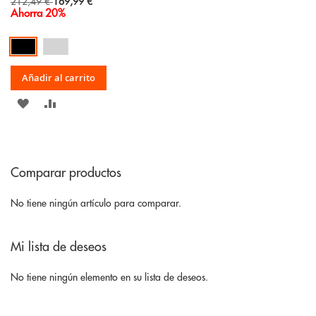
Special
212,49 €
169,99 €
Price
Ahorra 20%
Añadir al carrito
AÑADIR
AÑADIR
A
PARA
LA
COMPARAR
Comparar productos
LISTA
DE
No tiene ningún artículo para comparar.
DESEOS
Mi lista de deseos
No tiene ningún elemento en su lista de deseos.