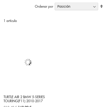
Fi
Ordenar por
Di
De
1
artículo
TURTLE AIR 2 BMW 5-SERIES
TOURING(F11) 2010-2017