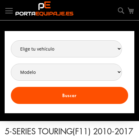
Ir
Panel de gestión de cookies
al
Searc
Mi
contenido
Buscar
5-SERIES TOURING(F11) 2010-2017