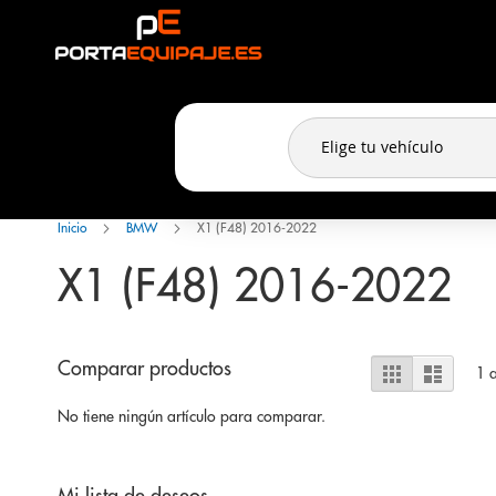
Panel de gestión de cookies
Ir
al
contenido
Inicio
BMW
X1 (F48) 2016-2022
X1 (F48) 2016-2022
Ver
Comparar productos
Parrilla
Lista
1
a
como
No tiene ningún artículo para comparar.