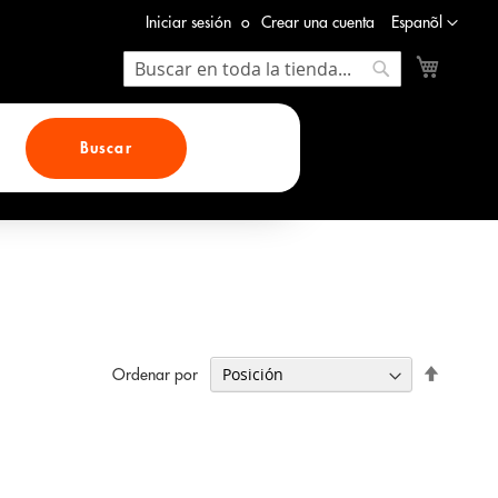
Lenguaje
Iniciar sesión
Crear una cuenta
Espanõl
Mi cesta
Search
Search
Buscar
Fijar
Ordenar por
Direcció
Descend