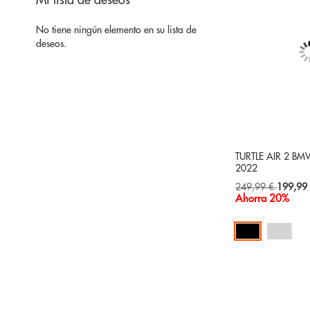
Mi lista de deseos
No tiene ningún elemento en su lista de
deseos.
TURTLE AIR 2 BM
2022
Special
249,99 €
199,99
Price
Ahorra 20%
Añadir al carrito
AÑADIR
A
AÑADIR