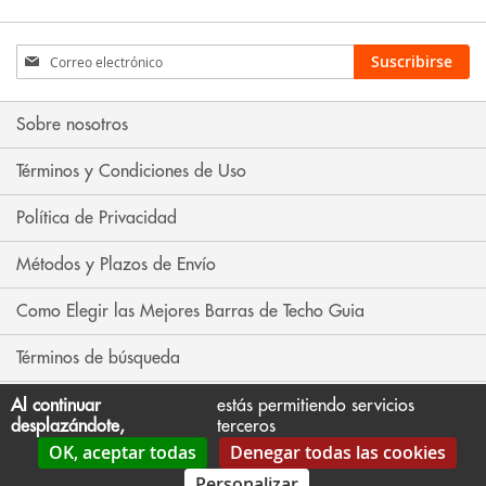
Inscríbase
Suscribirse
a
nuestro
boletín
Sobre nosotros
de
noticias:
Términos y Condiciones de Uso
Política de Privacidad
Métodos y Plazos de Envío
Como Elegir las Mejores Barras de Techo Guia
Términos de búsqueda
Búsqueda avanzada
Al continuar
estás permitiendo servicios
desplazándote,
terceros
OK, aceptar todas
Denegar todas las cookies
Contáctenos
Personalizar