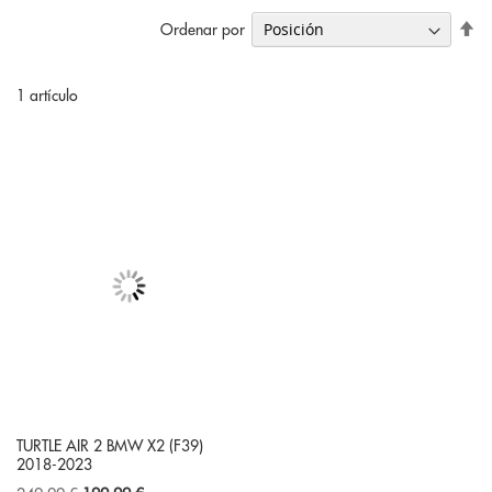
Fi
Ordenar por
Di
De
1
artículo
TURTLE AIR 2 BMW X2 (F39)
2018-2023