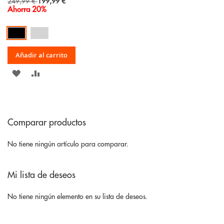
Special
249,99 €
199,99 €
Price
Ahorra 20%
Añadir al carrito
AÑADIR
AÑADIR
A
PARA
LA
COMPARAR
Comparar productos
LISTA
DE
No tiene ningún artículo para comparar.
DESEOS
Mi lista de deseos
No tiene ningún elemento en su lista de deseos.