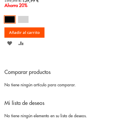
Special
199,99 €
159,99 €
Price
Ahorra 20%
Añadir al carrito
AÑADIR
AÑADIR
A
PARA
LA
COMPARAR
Comparar productos
LISTA
DE
No tiene ningún artículo para comparar.
DESEOS
Mi lista de deseos
No tiene ningún elemento en su lista de deseos.