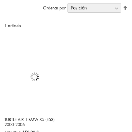
Fi
Ordenar por
Di
De
1
artículo
TURTLE AIR 1 BMW X5 (E53)
2000-2006