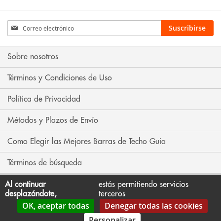
Inscríbase
Suscribirse
a
nuestro
boletín
Sobre nosotros
de
noticias:
Términos y Condiciones de Uso
Política de Privacidad
Métodos y Plazos de Envío
Como Elegir las Mejores Barras de Techo Guia
Términos de búsqueda
Búsqueda avanzada
Al continuar
estás permitiendo servicios
desplazándote,
terceros
OK, aceptar todas
Denegar todas las cookies
Contáctenos
Personalizar