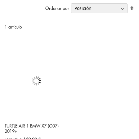
Fi
Ordenar por
Di
De
1
artículo
TURTLE AIR 1 BMW X7 (G07)
2019+