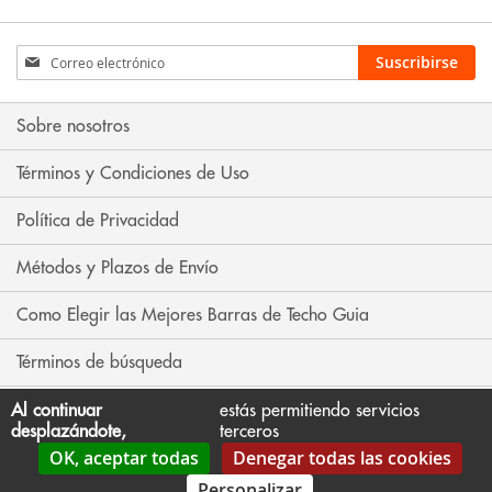
Inscríbase
Suscribirse
a
nuestro
boletín
Sobre nosotros
de
noticias:
Términos y Condiciones de Uso
Política de Privacidad
Métodos y Plazos de Envío
Como Elegir las Mejores Barras de Techo Guia
Términos de búsqueda
Búsqueda avanzada
Al continuar
estás permitiendo servicios
desplazándote,
terceros
OK, aceptar todas
Denegar todas las cookies
Contáctenos
Personalizar