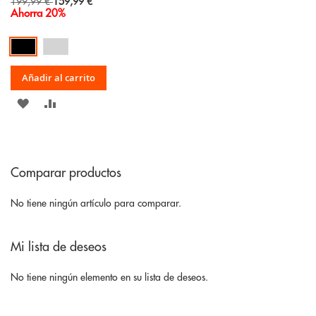
Special
199,99 €
159,99 €
Price
Ahorra 20%
Añadir al carrito
AÑADIR
AÑADIR
A
PARA
LA
COMPARAR
Comparar productos
LISTA
DE
No tiene ningún artículo para comparar.
DESEOS
Mi lista de deseos
No tiene ningún elemento en su lista de deseos.