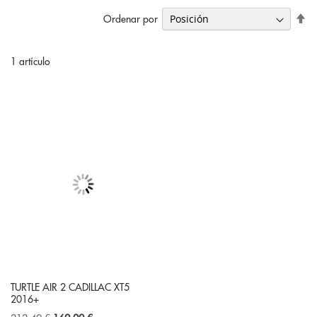
Fi
Ordenar por
Di
De
1
artículo
TURTLE AIR 2 CADILLAC XT5
2016+