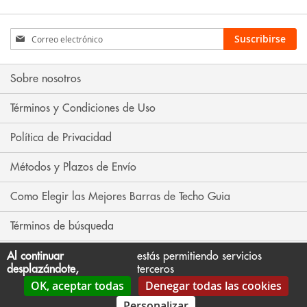
Inscríbase
Suscribirse
a
nuestro
boletín
Sobre nosotros
de
noticias:
Términos y Condiciones de Uso
Política de Privacidad
Métodos y Plazos de Envío
Como Elegir las Mejores Barras de Techo Guia
Términos de búsqueda
Búsqueda avanzada
Al continuar
estás permitiendo servicios
desplazándote,
terceros
OK, aceptar todas
Denegar todas las cookies
Contáctenos
Personalizar