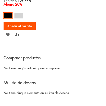
Special
199,99 €
159,99 €
Price
Ahorra 20%
Añadir al carrito
AÑADIR
AÑADIR
A
PARA
LA
COMPARAR
Comparar productos
LISTA
DE
No tiene ningún artículo para comparar.
DESEOS
Mi lista de deseos
No tiene ningún elemento en su lista de deseos.