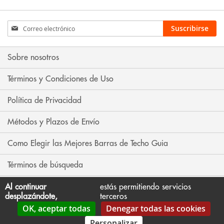
Inscríbase
Suscribirse
a
nuestro
boletín
Sobre nosotros
de
noticias:
Términos y Condiciones de Uso
Política de Privacidad
Métodos y Plazos de Envío
Como Elegir las Mejores Barras de Techo Guia
Términos de búsqueda
Búsqueda avanzada
Al continuar
estás permitiendo servicios
desplazándote,
terceros
OK, aceptar todas
Denegar todas las cookies
Contáctenos
Personalizar