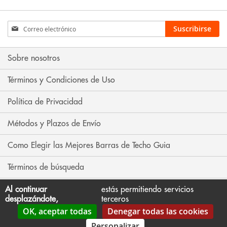
Inscríbase
Suscribirse
a
nuestro
boletín
Sobre nosotros
de
noticias:
Términos y Condiciones de Uso
Política de Privacidad
Métodos y Plazos de Envío
Como Elegir las Mejores Barras de Techo Guia
Términos de búsqueda
Búsqueda avanzada
Al continuar
estás permitiendo servicios
desplazándote,
terceros
OK, aceptar todas
Denegar todas las cookies
Contáctenos
Personalizar