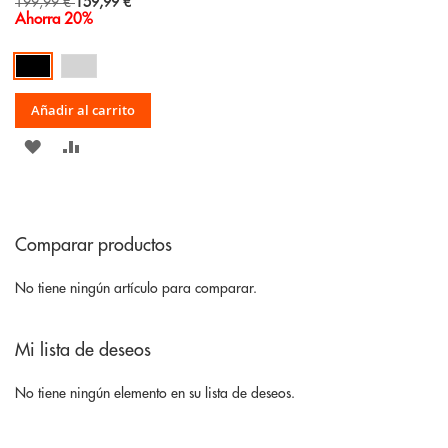
Special
199,99 €
159,99 €
Price
Ahorra 20%
Añadir al carrito
AÑADIR
AÑADIR
A
PARA
LA
COMPARAR
Comparar productos
LISTA
DE
No tiene ningún artículo para comparar.
DESEOS
Mi lista de deseos
No tiene ningún elemento en su lista de deseos.