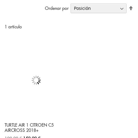
Fi
Ordenar por
Di
De
1
artículo
TURTLE AIR 1 CITROEN C5
AIRCROSS 2018+