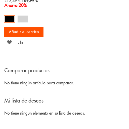
Special
212,49 €
169,99 €
Price
Ahorra 20%
Añadir al carrito
AÑADIR
AÑADIR
A
PARA
LA
COMPARAR
Comparar productos
LISTA
DE
No tiene ningún artículo para comparar.
DESEOS
Mi lista de deseos
No tiene ningún elemento en su lista de deseos.