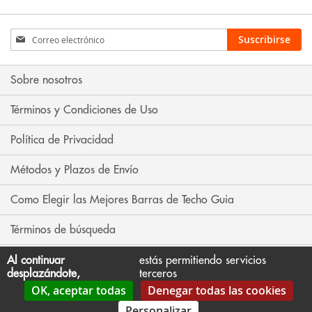
Inscríbase
Suscribirse
a
nuestro
boletín
Sobre nosotros
de
noticias:
Términos y Condiciones de Uso
Política de Privacidad
Métodos y Plazos de Envío
Como Elegir las Mejores Barras de Techo Guia
Términos de búsqueda
Búsqueda avanzada
Al continuar
estás permitiendo servicios
desplazándote,
terceros
OK, aceptar todas
Denegar todas las cookies
Contáctenos
Personalizar