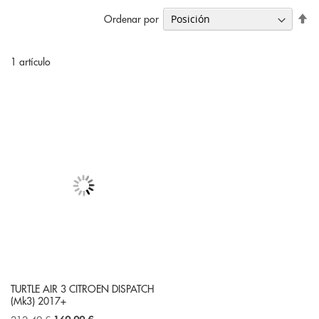
Fi
Ordenar por
Di
De
1
artículo
TURTLE AIR 3 CITROEN DISPATCH
(Mk3) 2017+