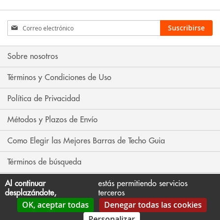
Inscríbase
Suscribirse
a
nuestro
boletín
Sobre nosotros
de
noticias:
Términos y Condiciones de Uso
Política de Privacidad
Métodos y Plazos de Envío
Como Elegir las Mejores Barras de Techo Guia
Términos de búsqueda
Búsqueda avanzada
Al continuar
estás permitiendo servicios
desplazándote,
terceros
OK, aceptar todas
Denegar todas las cookies
Contáctenos
Personalizar