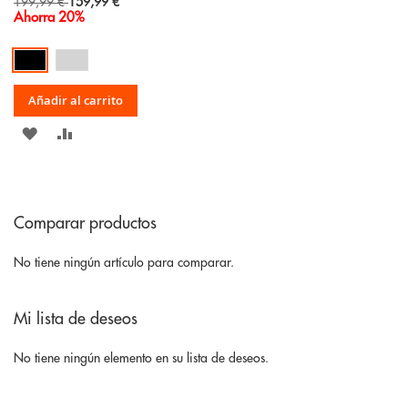
Special
199,99 €
159,99 €
Price
Ahorra 20%
Añadir al carrito
AÑADIR
AÑADIR
A
PARA
LA
COMPARAR
Comparar productos
LISTA
DE
No tiene ningún artículo para comparar.
DESEOS
Mi lista de deseos
No tiene ningún elemento en su lista de deseos.