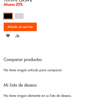
Special
199,99 €
159,99 €
Price
Ahorra 20%
Añadir al carrito
AÑADIR
AÑADIR
A
PARA
LA
COMPARAR
Comparar productos
LISTA
DE
No tiene ningún artículo para comparar.
DESEOS
Mi lista de deseos
No tiene ningún elemento en su lista de deseos.