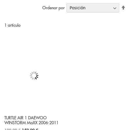
Fi
Ordenar por
Di
De
1
artículo
TURTLE AIR 1 DAEWOO
WINSTORM MaXX 2006-2011