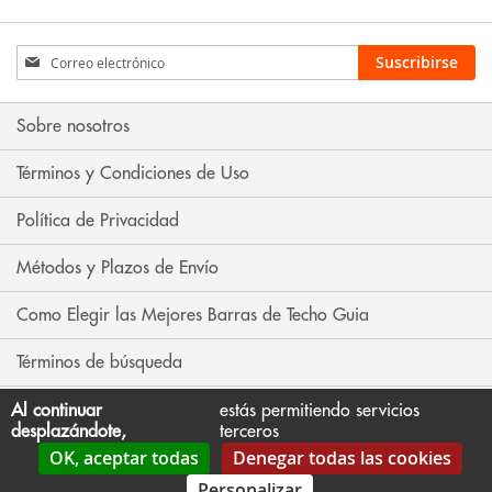
Inscríbase
Suscribirse
a
nuestro
boletín
Sobre nosotros
de
noticias:
Términos y Condiciones de Uso
Política de Privacidad
Métodos y Plazos de Envío
Como Elegir las Mejores Barras de Techo Guia
Términos de búsqueda
Búsqueda avanzada
Al continuar
estás permitiendo servicios
desplazándote,
terceros
OK, aceptar todas
Denegar todas las cookies
Contáctenos
Personalizar