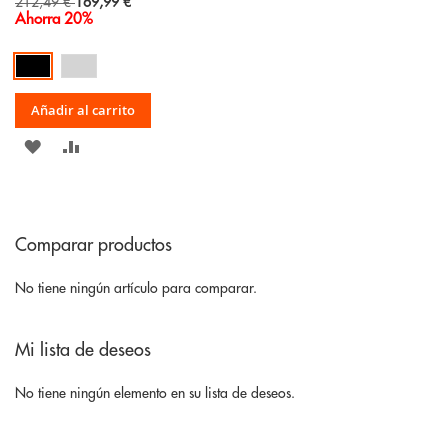
Special
212,49 €
169,99 €
Price
Ahorra 20%
Añadir al carrito
AÑADIR
AÑADIR
A
PARA
LA
COMPARAR
Comparar productos
LISTA
DE
No tiene ningún artículo para comparar.
DESEOS
Mi lista de deseos
No tiene ningún elemento en su lista de deseos.