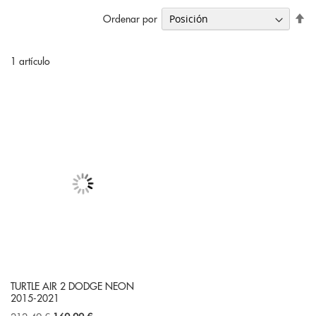
Fi
Ordenar por
Di
De
1
artículo
TURTLE AIR 2 DODGE NEON
2015-2021