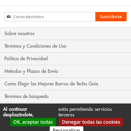
Inscríbase
Suscribirse
a
nuestro
boletín
Sobre nosotros
de
noticias:
Términos y Condiciones de Uso
Política de Privacidad
Métodos y Plazos de Envío
Como Elegir las Mejores Barras de Techo Guia
Términos de búsqueda
Búsqueda avanzada
Al continuar
estás permitiendo servicios
desplazándote,
terceros
OK, aceptar todas
Denegar todas las cookies
Contáctenos
Personalizar