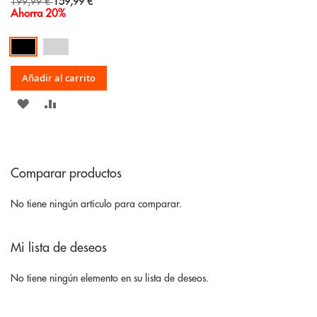
Special
199,99 €
159,99 €
Price
Ahorra 20%
Añadir al carrito
AÑADIR
AÑADIR
A
PARA
LA
COMPARAR
Comparar productos
LISTA
DE
No tiene ningún artículo para comparar.
DESEOS
Mi lista de deseos
No tiene ningún elemento en su lista de deseos.