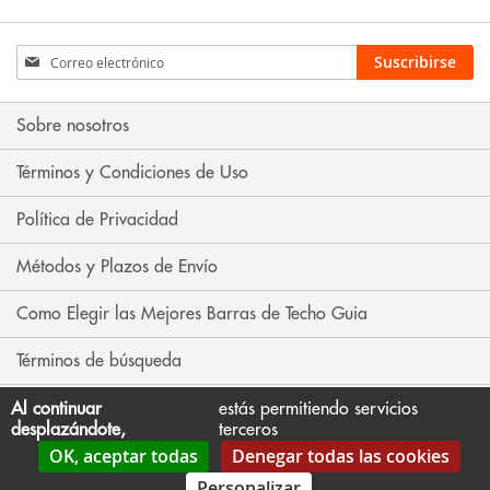
Inscríbase
Suscribirse
a
nuestro
boletín
Sobre nosotros
de
noticias:
Términos y Condiciones de Uso
Política de Privacidad
Métodos y Plazos de Envío
Como Elegir las Mejores Barras de Techo Guia
Términos de búsqueda
Búsqueda avanzada
Al continuar
estás permitiendo servicios
desplazándote,
terceros
OK, aceptar todas
Denegar todas las cookies
Contáctenos
Personalizar