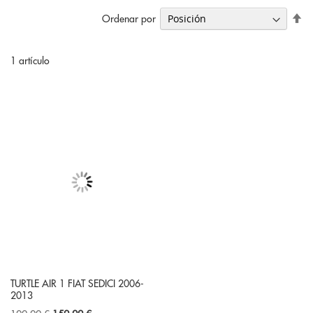
Fi
Ordenar por
Di
De
1
artículo
TURTLE AIR 1 FIAT SEDICI 2006-
2013