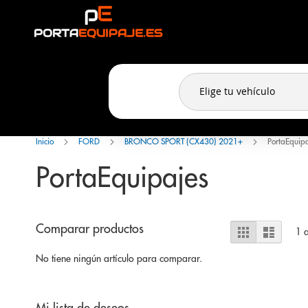
Panel de gestión de cookies
Ir
al
contenido
Inicio
FORD
BRONCO SPORT (CX430) 2021+
PortaEquip
PortaEquipajes
Ver
Comparar productos
Parrilla
Lista
1
a
como
No tiene ningún artículo para comparar.