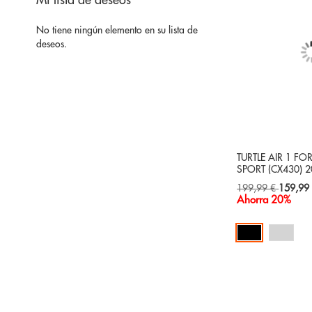
Mi lista de deseos
No tiene ningún elemento en su lista de
deseos.
TURTLE AIR 1 F
SPORT (CX430) 
Special
199,99 €
159,99
Price
Ahorra 20%
Añadir al carrito
AÑADIR
A
AÑADIR