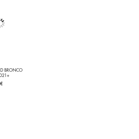
ORD BRONCO
2021+
 €