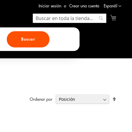
Lenguaje
Iniciar sesión
Crear una cuenta
Espanõl
Mi cesta
Search
Search
Buscar
Fijar
Ordenar por
Direcció
Descend