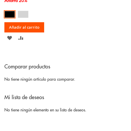
Ahorra 20%
Añadir al carrito
AÑADIR
AÑADIR
A
PARA
LA
COMPARAR
Comparar productos
LISTA
DE
No tiene ningún artículo para comparar.
DESEOS
Mi lista de deseos
No tiene ningún elemento en su lista de deseos.