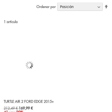
Fi
Ordenar por
Di
De
1
artículo
TURTLE AIR 2 FORD EDGE 2015+
Special
212,49 €
169,99 €
Price