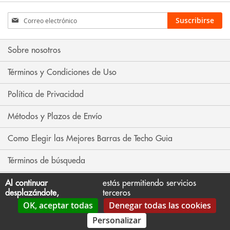
Inscríbase
Suscribirse
a
nuestro
boletín
Sobre nosotros
de
noticias:
Términos y Condiciones de Uso
Política de Privacidad
Métodos y Plazos de Envío
Como Elegir las Mejores Barras de Techo Guia
Términos de búsqueda
Búsqueda avanzada
Al continuar
estás permitiendo servicios
desplazándote,
terceros
OK, aceptar todas
Denegar todas las cookies
Contáctenos
Personalizar
Copyright portaequipaje.es