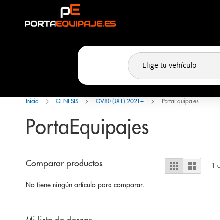
Panel de gestión de cookies
Ir
al
contenido
Inicio
GENESIS
GV80 (JX1) 2021+
PortaEquipajes
PortaEquipajes
Ver
Comparar productos
Parrilla
Lista
1
a
como
No tiene ningún artículo para comparar.