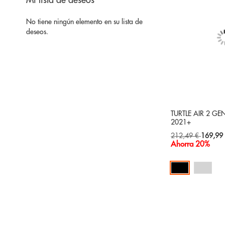
Mi lista de deseos
No tiene ningún elemento en su lista de
deseos.
TURTLE AIR 2 GE
2021+
Special
212,49 €
169,99
Price
Ahorra 20%
Añadir al carrito
AÑADIR
A
AÑADIR