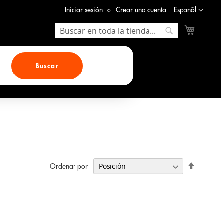
Lenguaje
Iniciar sesión
Crear una cuenta
Espanõl
Mi cesta
Search
Search
Buscar
Fijar
Ordenar por
Direcció
Descend