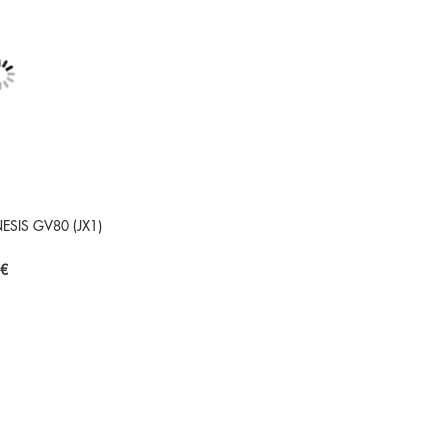
NESIS GV80 (JX1)
 €