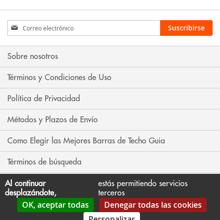
Inscríbase
Suscribirse
a
nuestro
boletín
Sobre nosotros
de
noticias:
Términos y Condiciones de Uso
Política de Privacidad
Métodos y Plazos de Envío
Como Elegir las Mejores Barras de Techo Guia
Términos de búsqueda
Búsqueda avanzada
Al continuar
estás permitiendo servicios
desplazándote,
terceros
OK, aceptar todas
Denegar todas las cookies
Contáctenos
Personalizar