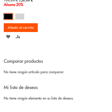
Special
199,99 €
159,99 €
Price
Ahorra 20%
Añadir al carrito
AÑADIR
AÑADIR
A
PARA
LA
COMPARAR
Comparar productos
LISTA
DE
No tiene ningún artículo para comparar.
DESEOS
Mi lista de deseos
No tiene ningún elemento en su lista de deseos.