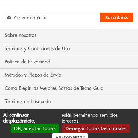
Inscríbase
Suscribirse
a
nuestro
boletín
Sobre nosotros
de
noticias:
Términos y Condiciones de Uso
Política de Privacidad
Métodos y Plazos de Envío
Como Elegir las Mejores Barras de Techo Guia
Términos de búsqueda
Búsqueda avanzada
Al continuar
estás permitiendo servicios
desplazándote,
terceros
OK, aceptar todas
Denegar todas las cookies
Contáctenos
Personalizar