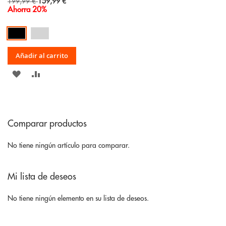
Special
199,99 €
159,99 €
Price
Ahorra 20%
Añadir al carrito
AÑADIR
AÑADIR
A
PARA
LA
COMPARAR
Comparar productos
LISTA
DE
No tiene ningún artículo para comparar.
DESEOS
Mi lista de deseos
No tiene ningún elemento en su lista de deseos.