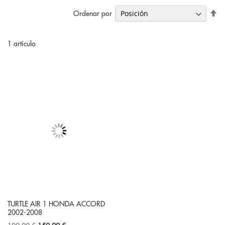
Fi
Ordenar por
Di
De
1
artículo
TURTLE AIR 1 HONDA ACCORD
2002-2008