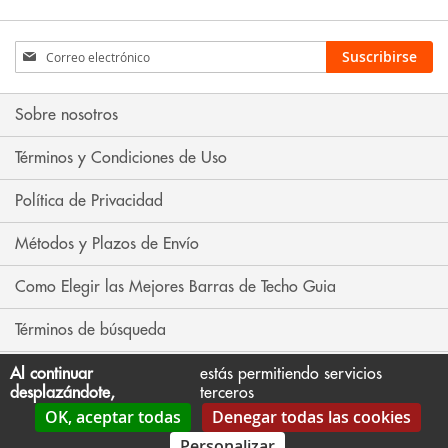
Inscríbase
Suscribirse
a
nuestro
boletín
Sobre nosotros
de
noticias:
Términos y Condiciones de Uso
Política de Privacidad
Métodos y Plazos de Envío
Como Elegir las Mejores Barras de Techo Guia
Términos de búsqueda
Búsqueda avanzada
Al continuar
estás permitiendo servicios
desplazándote,
terceros
OK, aceptar todas
Denegar todas las cookies
Contáctenos
Personalizar