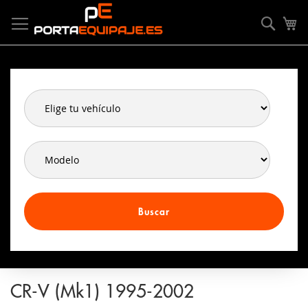
Ir
Panel de gestión de cookies
al
Searc
Mi
contenido
Buscar
CR-V (Mk1) 1995-2002