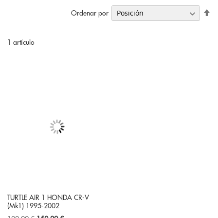
Fi
Ordenar por
Di
De
1
artículo
TURTLE AIR 1 HONDA CR-V
(Mk1) 1995-2002