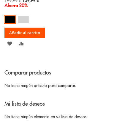
Special
199,99 €
159,99 €
Price
Ahorra 20%
Añadir al carrito
AÑADIR
AÑADIR
A
PARA
LA
COMPARAR
Comparar productos
LISTA
DE
No tiene ningún artículo para comparar.
DESEOS
Mi lista de deseos
No tiene ningún elemento en su lista de deseos.