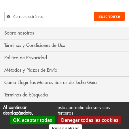
Inscríbase
Suscribirse
a
nuestro
boletín
Sobre nosotros
de
noticias:
Términos y Condiciones de Uso
Política de Privacidad
Métodos y Plazos de Envío
Como Elegir las Mejores Barras de Techo Guia
Términos de búsqueda
Búsqueda avanzada
Al continuar
estás permitiendo servicios
desplazándote,
terceros
OK, aceptar todas
Denegar todas las cookies
Contáctenos
Personalizar