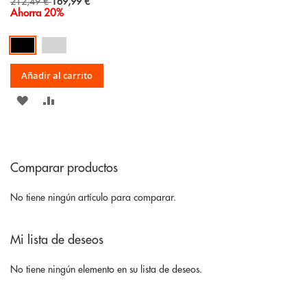
Special
212,49 €
169,99 €
Price
Ahorra 20%
Añadir al carrito
AÑADIR
AÑADIR
A
PARA
LA
COMPARAR
Comparar productos
LISTA
DE
No tiene ningún artículo para comparar.
DESEOS
Mi lista de deseos
No tiene ningún elemento en su lista de deseos.