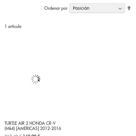
Fi
Ordenar por
Di
De
1
artículo
TURTLE AIR 2 HONDA CR-V
(Mk4) [AMERICAS] 2012-2016