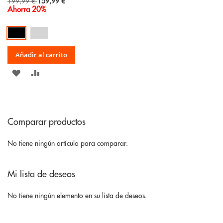
Special
199,99 €
159,99 €
Price
Ahorra 20%
Añadir al carrito
AÑADIR
AÑADIR
A
PARA
LA
COMPARAR
Comparar productos
LISTA
DE
No tiene ningún artículo para comparar.
DESEOS
Mi lista de deseos
No tiene ningún elemento en su lista de deseos.