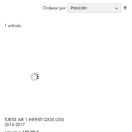
Fi
Ordenar por
Di
De
1
artículo
TURTLE AIR 1 INFINITI QX50 (J50)
2014-2017