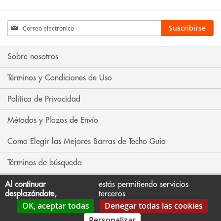
Inscríbase
Suscribirse
a
nuestro
boletín
Sobre nosotros
de
noticias:
Términos y Condiciones de Uso
Política de Privacidad
Métodos y Plazos de Envío
Como Elegir las Mejores Barras de Techo Guia
Términos de búsqueda
Búsqueda avanzada
Al continuar
estás permitiendo servicios
desplazándote,
terceros
OK, aceptar todas
Denegar todas las cookies
Contáctenos
Personalizar