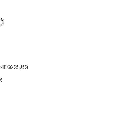
NITI QX55 (J55)
 €