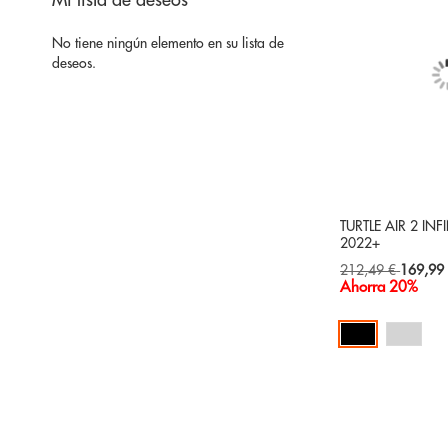
Mi lista de deseos
No tiene ningún elemento en su lista de
deseos.
TURTLE AIR 2 INFI
2022+
Special
212,49 €
169,99
Price
Ahorra 20%
Añadir al carrito
AÑADIR
A
AÑADIR