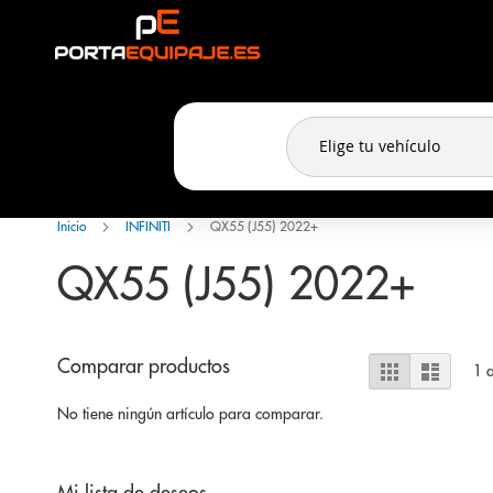
Panel de gestión de cookies
Ir
al
contenido
Inicio
INFINITI
QX55 (J55) 2022+
QX55 (J55) 2022+
Ver
Comparar productos
Parrilla
Lista
1
a
como
No tiene ningún artículo para comparar.