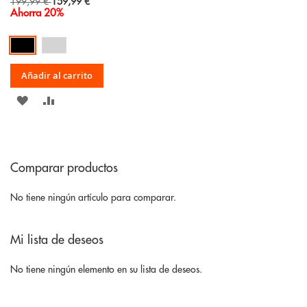
Special
199,99 €
159,99 €
Price
Ahorra 20%
Añadir al carrito
AÑADIR
AÑADIR
A
PARA
LA
COMPARAR
Comparar productos
LISTA
DE
No tiene ningún artículo para comparar.
DESEOS
Mi lista de deseos
No tiene ningún elemento en su lista de deseos.