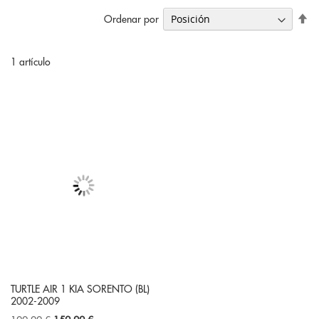
Fi
Ordenar por
Di
De
1
artículo
TURTLE AIR 1 KIA SORENTO (BL)
2002-2009