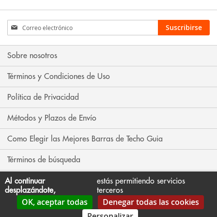
Inscríbase
Suscribirse
a
nuestro
boletín
Sobre nosotros
de
noticias:
Términos y Condiciones de Uso
Política de Privacidad
Métodos y Plazos de Envío
Como Elegir las Mejores Barras de Techo Guia
Términos de búsqueda
Búsqueda avanzada
Al continuar
estás permitiendo servicios
desplazándote,
terceros
OK, aceptar todas
Denegar todas las cookies
Contáctenos
Personalizar