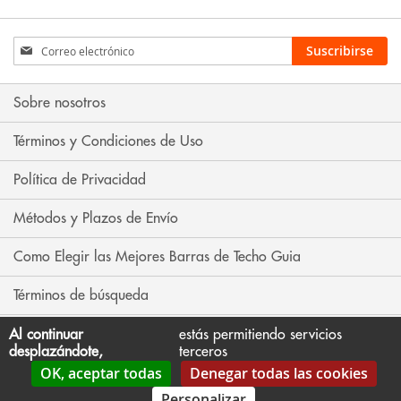
Inscríbase
Suscribirse
a
nuestro
boletín
Sobre nosotros
de
noticias:
Términos y Condiciones de Uso
Política de Privacidad
Métodos y Plazos de Envío
Como Elegir las Mejores Barras de Techo Guia
Términos de búsqueda
Búsqueda avanzada
Al continuar
estás permitiendo servicios
desplazándote,
terceros
OK, aceptar todas
Denegar todas las cookies
Contáctenos
Personalizar