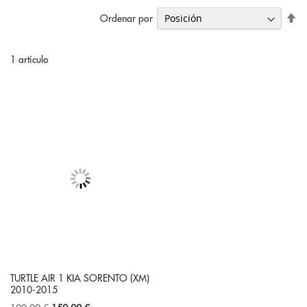
Fi
Ordenar por
Di
De
1
artículo
TURTLE AIR 1 KIA SORENTO (XM)
2010-2015