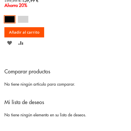
Special
199,99 €
159,99 €
Price
Ahorra 20%
Añadir al carrito
AÑADIR
AÑADIR
A
PARA
LA
COMPARAR
Comparar productos
LISTA
DE
No tiene ningún artículo para comparar.
DESEOS
Mi lista de deseos
No tiene ningún elemento en su lista de deseos.